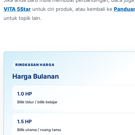
Jika anda baru mula membuat perbandingan, baca jug
VITA 5Star
untuk ciri produk, atau kembali ke
Pandua
untuk topik lain.
RINGKASAN HARGA
Harga Bulanan
1.0 HP
Bilik tidur / bilik belajar
1.5 HP
Bilik utama / ruang tamu