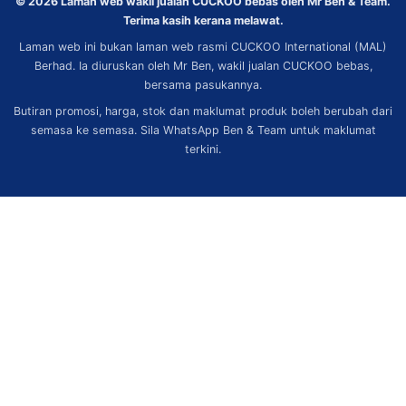
© 2026 Laman web wakil jualan CUCKOO bebas oleh Mr Ben & Team.
Terima kasih kerana melawat.
Laman web ini bukan laman web rasmi CUCKOO International (MAL)
Berhad. Ia diuruskan oleh Mr Ben, wakil jualan CUCKOO bebas,
bersama pasukannya.
Butiran promosi, harga, stok dan maklumat produk boleh berubah dari
semasa ke semasa. Sila WhatsApp Ben & Team untuk maklumat
terkini.