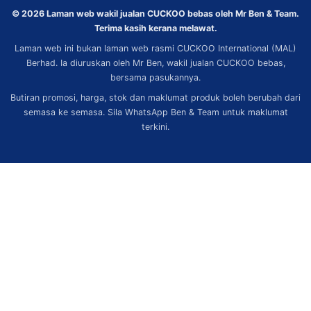
© 2026 Laman web wakil jualan CUCKOO bebas oleh Mr Ben & Team.
Terima kasih kerana melawat.
Laman web ini bukan laman web rasmi CUCKOO International (MAL)
Berhad. Ia diuruskan oleh Mr Ben, wakil jualan CUCKOO bebas,
bersama pasukannya.
Butiran promosi, harga, stok dan maklumat produk boleh berubah dari
semasa ke semasa. Sila WhatsApp Ben & Team untuk maklumat
terkini.